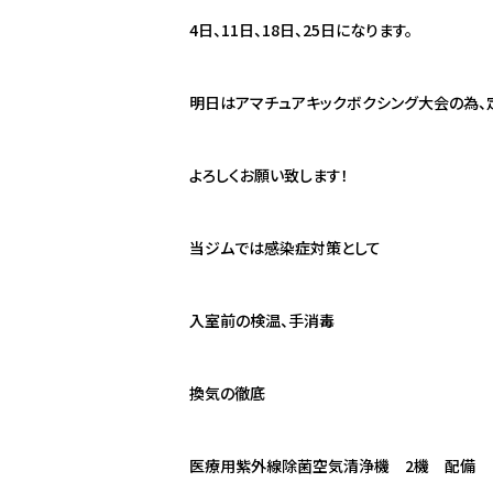
4
日、
11
日、
18
日、
25
日になります。
明日はアマチュアキックボクシング大会の為、
よろしくお願い致します！
当ジムでは感染症対策として
入室前の検温、手消毒
換気の徹底
医療用紫外線除菌空気清浄機
2
機 配備