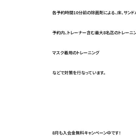
各予約時間
10
分前の除菌剤による、床、サンド
予約内、トレーナー含む最大
8
名迄のトレーニ
マスク着用のトレーニング
などで対策を行なっています。
8
月も入会金無料キャンペーン中です！