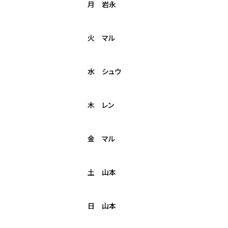
月 岩永
火 マル
水 シュウ
木 レン
金 マル
土 山本
日 山本