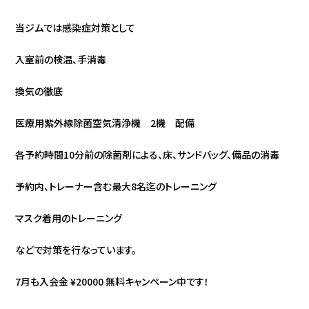
当ジムでは感染症対策として
入室前の検温、手消毒
換気の徹底
医療用紫外線除菌空気清浄機
2
機 配備
各予約時間
10
分前の除菌剤による、床、サンドバッグ、備品の消毒
予約内、トレーナー含む最大
8
名迄のトレーニング
マスク着用のトレーニング
などで対策を行なっています。
7
月も入会金
¥20000
無料キャンペーン中です！