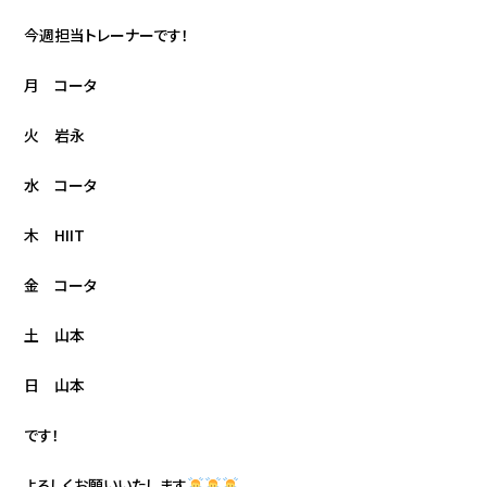
今週担当トレーナーです！
月 コータ
火 岩永
水 コータ
木 HIIT
金 コータ
土 山本
日 山本
です！
よろしくお願いいたします