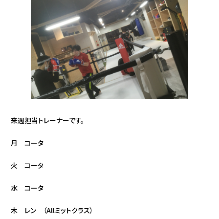
来週担当トレーナーです。
月 コータ
火 コータ
水 コータ
木 レン （Allミットクラス）