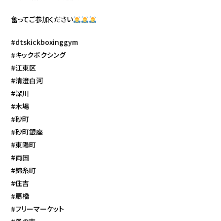
奮ってご参加ください
#dtskickboxinggym
#キックボクシング
#江東区
#清澄白河
#深川
#木場
#砂町
#砂町銀座
#東陽町
#両国
#錦糸町
#住吉
#扇橋
#フリーマーケット