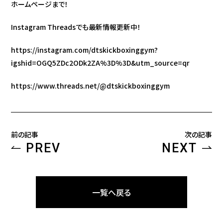
ホームページまで！
Instagram Threadsでも最新情報更新中！
https://instagram.com/dtskickboxinggym?
igshid=OGQ5ZDc2ODk2ZA%3D%3D&utm_source=qr
https://www.threads.net/@dtskickboxinggym
前の記事
次の記事
PREV
NEXT
一覧へ戻る