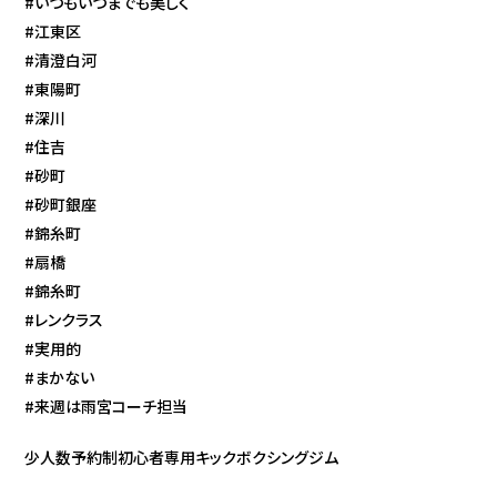
#いつもいつまでも美しく
#江東区
#清澄白河
#東陽町
#深川
#住吉
#砂町
#砂町銀座
#錦糸町
#扇橋
#錦糸町
#レンクラス
#実用的
#まかない
#来週は雨宮コーチ担当
少人数予約制初心者専用キックボクシングジム