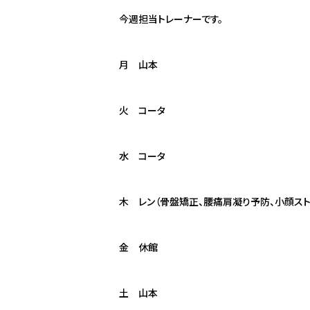
今週担当トレーナーです。
月 山本
火 コータ
水 コータ
木 レン（骨盤矯正、腰痛肩凝り予防、小顔スト
金 休館
土 山本